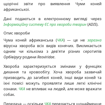
щорічні звіти про виявлення Чуми коней
африканської.
Дані подаються в електронному вигляді через
Інформаційну систему ЄС про хвороби тварин
(
ADIS
).
Опис хвороби
Чума коней африканська
(
ЧКА
) — це не
заразна
вірусна хвороба всіх видів конячих. Викликається
одним чи кількома з дев'яти різних серотипів
Орбівірусу
родини
Reoviridae
.
Хвороба характеризується змінами у функціях
дихання та кровообігу. Хоча хвороба зазвичай
призводить до загибелі коней, інші види коней та
їхні помісі можуть проявляти лише легкі клінічні
ознаки.
ЧКА
не впливає на людей, але може вражати
собак.
Передача — оскільки
ЧКА
передається щонайменше