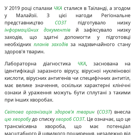
У 2019 році спалахи
ЧКА
сталися в Таїланді, а згодом
у Малайзії. З цієї нагоди Регіональне
представництво
СОЗТ
підготувало низку
інформаційних документів
й зафіксувало низку
заходів, що здатні допомогти у підготовці
необхідних
планів заходів
за надзвичайного стану
здоров'я тварин.
Лабораторна діагностика
ЧКА
, заснована на
ідентифікації заразного вірусу, вірусної нуклеїнової
кислоти, вірусних антигенів чи специфічних антитіл,
має велике значення, оскільки характерні клінічні
ознаки й ураження можуть бути сплутані з такими
при інших хворобах.
Світова організація здоров’я тварин
(
СОЗТ
) внесла
цю хворобу
до списку
хвороб
СОЗТ
. Це означає, що це
трансмісивна хвороба, що має потенціал
масштабного й швидкого поширення, незалежно від