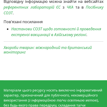
Відповідну інформацію можна знайти на вебсайтах
референтних лабораторій ЄС
з
ЧКА
та в
Посібнику
СОЗТ
.
Пов'язані посилання
Настанови СОЗТ щодо готовності й проведення
екстреної вакцинації в Азійському регіоні
.
Хвороби тварин: міжнародний та британський
моніторинг
Матеріали цього ресурсу носять виключно інформативний
характер, призначений для публічного, некомерційного
використання (
з інформаційною та/чи освітньою метою
),
без будь-якого права передруку, складання та/чи