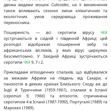
двома видами мошок
Culicoides
, на її виникнення
також впливають сезонні зміни кліматичних та
екологічних умов середовища проживання
переносника.
Поширеність — всі серотипи вірусу
ЧКА
зустрічаються в східній і південній Африці; цей
розподіл відображає поширення зебр та
африканських віслюків, у яких вірус циркулює
безсимптомно. У Західній Африці зустрічаються
серотипи
ЧКА
9, 7 і 2.
Прикладами епізодичних спалахів, що відбувалися
за межами Африки на південь від Сахари, є
панзоотія в деяких країнах Близького Сходу аж до
Індії й Туреччини (
1959-1961
), спалахи в Іспанії
(
серотип 9, 1966
) та епізоотія, спричинена
серотипом 4 в Іспанії (
1987-1990
), Португалії (
1989
) та
Марокко (
1989
).