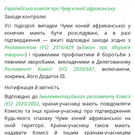
Європейська комісія про Чуму коней африканську
Заходи контролю
Усі підозрілі випадки Чуми коней африканської у
конячих мають бути розслідувані, а в разі
підтвердження — вжиті відповідні заходи згідно з
Регламентом (ЄС) 2016/429
(«
Закон про здоров’я
тварин»
) і правилами профілактики й боротьби з
певними хворобами, викладеними в Делегованому
Регламенті Комісії (ЄС) 2020/687
, включаючи,
зокрема, його Додаток III.
Нотифікація й звітність
Відповідно до
Імплементаційного регламенту Комісії
(ЄС) 2020/2002
, країни-учасниці мають повідомляти
Комісію та інші країни-учасниці про підтвердження
будь-якого спалаху Чуми коней африканської на
їхній території. Країни-учасниці також мають
надавати Комісії й іншим країнам-учасницям