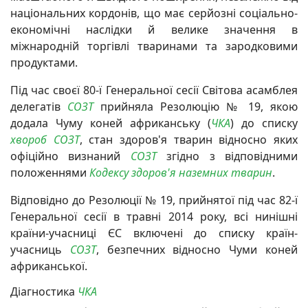
національних кордонів, що має серйозні соціально-
економічні наслідки й велике значення в
міжнародній торгівлі тваринами та зародковими
продуктами.
Під час своєї 80-ї Генеральної сесії Світова асамблея
делегатів
СОЗТ
прийняла Резолюцію № 19, якою
додала Чуму коней африканську (
ЧКА
) до списку
хвороб
СОЗТ
, стан здоров'я тварин відносно яких
офіційно визнаний
СОЗТ
згідно з відповідними
положеннями
Кодексу здоров'я наземних тварин
.
Відповідно до Резолюції № 19, прийнятої під час 82-ї
Генеральної сесії в травні 2014 року, всі нинішні
країни-учасниці ЄС включені до списку країн-
учасниць
СОЗТ
, безпечних відносно Чуми коней
африканської.
Діагностика
ЧКА